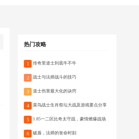
热门攻略
传奇里道士到底牛不牛
1
战士与法师战斗的技巧
2
道士伤害最大化的诀窍
3
菜鸟战士生肖祭坛大战及游戏要点分享
4
1.85一二区比奇太守战，豪情燃爆战场
5
破盾，法师的丧命时刻
6