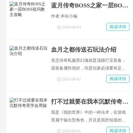
事，想出了一个值得尝试的办法，请问你
蓝月传奇BOSS之家一层BOSS祖玛教主攻略
们要不要试试看？
作者:本站小编
阅读详情
2026-08-03
血月之都传送石玩法介绍
变态传奇私服里幻魂就是顶级打宝装备，
该装备属性很好，但是玩家必须要有足够
的基础属性才能使用，而且这件装备在游
阅读详情
2026-08-02
戏中还有等级之分，那么怎样才能提高它
的等级呢？升级之后的幻魂可以用来干什
么呢？接下来就为大家介绍一下游戏中关
打不过就要在我本沉默传奇里学会周旋
于幻魂的相关内容。
我是《我的世界》中的一种法术，在游戏
里属于输出型角色，并且是我所知道的游
戏里面伤害最高的一个位置了。
阅读详情
2026-08-01