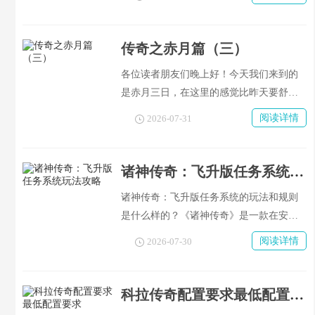
传奇之赤月篇（三）
各位读者朋友们晚上好！今天我们来到的
是赤月三日，在这里的感觉比昨天要舒服
一些。打了一会儿之后就给做一个鲫鱼头
阅读详情
2026-07-31
吧，我就把它拆开了，并且把它们分成了
1031份。接着又有一个人送来了一个幽灵
项链，是被血巨人们偷走后留下的东西。
诸神传奇：飞升版任务系统玩法攻略
诸神传奇：飞升版任务系统的玩法和规则
是什么样的？《诸神传奇》是一款在安卓
市场上刚刚上架的新游，在游戏中玩家可
阅读详情
2026-07-30
以体验到与众不同的游戏乐趣，《诸神传
奇》中有哪些特别的地方呢？今天就由我
们来给大家介绍一下《诸神传奇·飞升版》
科拉传奇配置要求最低配置要求
的任务系统以及它的玩法吧！