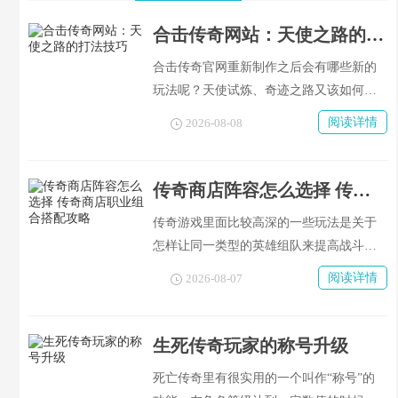
合击传奇网站：天使之路的打法技巧
合击传奇官网重新制作之后会有哪些新的
玩法呢？天使试炼、奇迹之路又该如何进
行下去呢？当卡利玛来到的时候就让全世
阅读详情
2026-08-08
界都惊呆了，在此之前没有人见过她这么
美丽的样子。很多英勇无畏的战士为了反
抗昆顿而献出了自己的生命，整片土地都
传奇商店阵容怎么选择 传奇商店职业组合搭配攻略
被一种阴暗的力量所覆盖着。英雄从勇敢
传奇游戏里面比较高深的一些玩法是关于
的大陆醒来，在人类渴望的地方成为了一
怎样让同一类型的英雄组队来提高战斗力
个勇士的角色，并且也得到了光明女神的
的问题。接下来给大家分享一下有关于传
认可。于是主角加入到所有的勇者的队伍
阅读详情
2026-08-07
奇私服中各个角色之间的搭配方法以及各
当中去接受光之女神赐予他们的祝福然后
种技能的作用效果等信息，请各位玩家认
一起去打败昆顿领主吧！今天的网编要给
真观看并做好笔记！
生死传奇玩家的称号升级
大家分享的就是关于新游戏的一些攻略
啦！还没有了解清楚的朋友可以看下哦~
死亡传奇里有很实用的一个叫作“称号”的