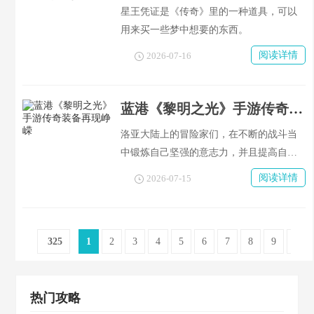
星王凭证是《传奇》里的一种道具，可以
用来买一些梦中想要的东西。
阅读详情
2026-07-16
蓝港《黎明之光》手游传奇装备再现峥嵘
洛亚大陆上的冒险家们，在不断的战斗当
中锻炼自己坚强的意志力，并且提高自身
的战斗力。拥有更强的实力后就需要有一
阅读详情
2026-07-15
套适合自己的装备了。目前传奇装备最高
只能达到150级的程度，对于等级为200左
右的大神而言已经不太够用啦！今天要给
325
1
2
3
4
5
6
7
8
9
10
大家介绍的是175级的传奇装备，请大家仔
细观看哦！
热门攻略