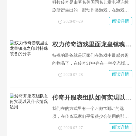
科拉传奇是由著名美国同名儿童电视连续
剧所衍生出的一部动作类游戏，在游戏中
使用了快节奏、充满激情与活力的武术音
阅读详情
2026-07-29
乐以及各种各样的酷炫招式来表现战斗场
面，并且对于喜爱打斗类型的游戏爱好者
来说非常值得尝试一下，《科拉传奇》对
权力传奇游戏里面龙皇镇魂之印封特殊装备的分享
电脑的要求如下：
特殊的装备就是玩家们在游戏中最感兴趣
的物品了，在传奇SF中存在一种变态版的
游戏里，级别越高、品质越好、稀有的特
阅读详情
2026-07-28
殊装备就越受人欢迎，并且就连我也不例
外地喜欢上了它。所以今天我们来聊一聊
这款龙皇镇魂之印这个特别的东西，在游
传奇开服表组队如何实现以及什么情况适用
戏中它的品级为七阶，要比礼包赠送出来
我们在的方式里有一个叫做“组队”的选
的三阶要强很多。
项，在传奇玩家们平常很少会使用的那个
选项里面，并且也只会在某些特殊的场合
阅读详情
2026-07-27
下才会被启用。所以我们要先弄清楚怎样