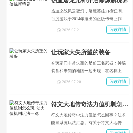
热血屠龙元神开启修炼新境界
热血之战风云变幻，屠魔英雄力挽狂澜。
百度游戏于2014年推出的正版传奇巨作
《热血屠龙》，已经让很多胸怀大志的英
阅读详情
2026-07-21
雄豪杰感受到了经典的传奇战争所带来的
荡气回肠、酣畅淋漓的感觉，并且各种各
样的玩法也让人赞叹不已。本次要给大家
让玩家大失所望的装备
介绍的就是神秘的元神系统，在不断的修
令玩家们非常失望的是前三名武器：神秘
炼过程中，勇者们将会在接下来的不确定
装备和未知的地图一起出现，在名称上显
战局里取得什么样的成绩呢？让我们一起
得十分诡异，并且外表也很难看一些但是
期待吧！
阅读详情
2026-07-20
跟普通的武器相比差距很大所以应该不是
一般的物品。但是打出来一大堆神秘装备
之后才知道这些装备的实际效果很差劲儿
符文大地传奇法力值机制怎么玩_法力值机制玩法一览
大部分只有增加一个属性而已并且有很多
符文大地传奇中法力值是怎么回事？法术
是错位的比如说魔三的那个神秘头盔竟然
能量系统玩法汇总。有关于符文大地传说
还要消耗十点体力啊！哪有魔法师愿意带
中的说法能力数值设置的问题上，很多玩
着这样的东西去打仗呢？很容易掉下来让