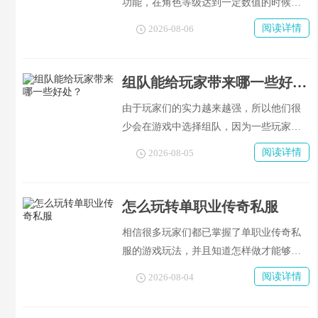
功能，在角色等级达到一定数值的时候就
可以获得大量的属性点数了，在早期刷怪
阅读详情
2026-08-06
的过程中，“称号”起着非常关键的作用，
那在游戏中如何才能提高自己的称号呢？
升职以后可以获得哪些额外的好处呢？下
组队能给玩家带来哪一些好处？
面就给大家介绍下该种方式的方法。
由于玩家们的实力越来越强，所以他们很
少会在游戏中选择组队，因为一些玩家觉
得自己的单打独斗能力已经很强了，如果
阅读详情
2026-08-05
组队的话就会被限制住，另外还有平均分
配装备的问题，这都会降低自己的效率。
所以除了新手玩家之外，现在已经很少有
怎么玩转单职业传奇私服
人愿意组队了。但是在游戏中组队的好处
相信很多玩家们都已掌握了单职业传奇私
很多，今天我就给大家介绍一下组队会给
服的游戏玩法，并且知道怎样做才能够使
玩家带来什么好处。
自己的实力得到最大的提升，每个人都有
阅读详情
2026-08-04
属于自己的一套方法论，但是这种方法论
是无法传授给别人的。本人没有什么本