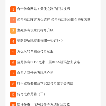
合击传奇网站：天使之路的打法技巧
1
传奇商店阵容怎么选择 传奇商店职业组合搭配攻略
2
生死传奇玩家的称号升级
3
组队能给玩家带来哪一些好处？
4
怎么玩转单职业传奇私服
5
蓝月传奇BOSS之家一层BOSS祖玛教主攻略
6
血月之都传送石玩法介绍
7
打不过就要在我本沉默传奇里学会周旋
8
传奇之赤月篇（三）
9
诸神传奇：飞升版任务系统玩法攻略
10