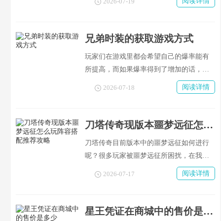
阅读详情
2026-07-19
家都是只懂皮毛，并不清楚其中的道理，
人感觉很沮丧。
在此我为大家介绍一下《符文大地传说》
里说法的能力数值是如何设计出来的吧！
兄弟时装的获取游戏方式
玩家们在游戏里都会希望自己的爆率能有
所提高，而如果爆率得到了增加的话，那
么大家实力的发展就会更加完美了，在单
阅读详情
2026-07-18
职业迷失这个单职业游戏中我们也可以通
过一些方法来加强一下爆率的增长速度。
刀塔传奇现版本噩梦远征怎么玩阵容搭配推荐攻略
刀塔传奇目前版本中的噩梦远征如何进行
呢？很多玩家被噩梦远征所困扰，在我们
没有幻刺的情况下（或者整个工会都缺
阅读详情
2026-07-17
少），对于普通玩家来说，远征确实有一
定的挑战性，那我们应该怎样去攻打远征
呢？给大家介绍两个我认为比较好用的队
星王凭证在商城中的售价是多少
伍吧～