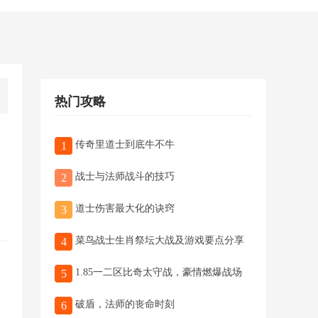
热门攻略
传奇里道士到底牛不牛
1
战士与法师战斗的技巧
2
道士伤害最大化的诀窍
3
菜鸟战士生肖祭坛大战及游戏要点分享
4
1.85一二区比奇太守战，豪情燃爆战场
5
破盾，法师的丧命时刻
6