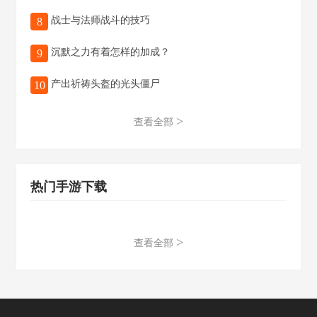
战士与法师战斗的技巧
8
沉默之力有着怎样的加成？
9
产出祈祷头盔的光头僵尸
10
>
查看全部
热门手游下载
>
查看全部