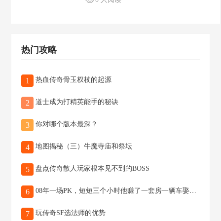
热门攻略
热血传奇骨玉权杖的起源
1
道士成为打精英能手的秘诀
2
你对哪个版本最深？
3
地图揭秘（三）牛魔寺庙和祭坛
4
盘点传奇散人玩家根本见不到的BOSS
5
08年一场PK，短短三个小时他赚了一套房一辆车娶了个老婆
6
玩传奇SF选法师的优势
7