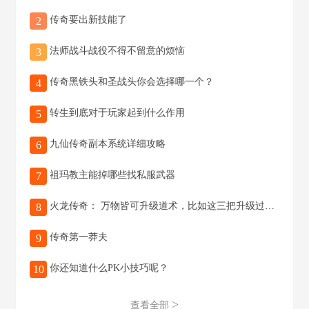
传奇要出新技能了
2
法师战斗战役不得不留意的烦恼
3
传奇黑铁头和圣战头你会选择哪一个？
4
转生到底对于玩家起到什么作用
5
九仙传奇副本系统详细攻略
6
祖玛教主能掉哪些找私服武器
7
火龙传奇： 万物皆可升级道术，比如这三把升级过的“月字号”武器
8
传奇第一莽夫
9
你还知道什么PK小技巧呢？
10
>
查看全部