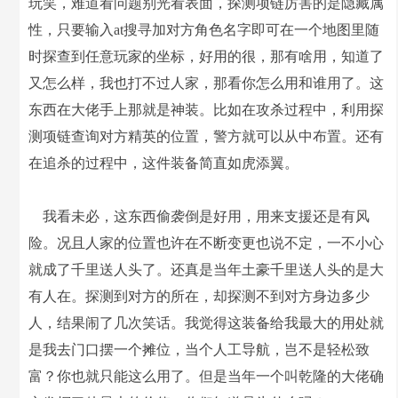
玩笑，难道看问题别光看表面，探测项链厉害的是隐藏属
性，只要输入at搜寻加对方角色名字即可在一个地图里随
时探查到任意玩家的坐标，好用的很，那有啥用，知道了
又怎么样，我也打不过人家，那看你怎么用和谁用了。这
东西在大佬手上那就是神装。比如在攻杀过程中，利用探
测项链查询对方精英的位置，警方就可以从中布置。还有
在追杀的过程中，这件装备简直如虎添翼。
我看未必，这东西偷袭倒是好用，用来支援还是有风
险。况且人家的位置也许在不断变更也说不定，一不小心
就成了千里送人头了。还真是当年土豪千里送人头的是大
有人在。探测到对方的所在，却探测不到对方身边多少
人，结果闹了几次笑话。我觉得这装备给我最大的用处就
是我去门口摆一个摊位，当个人工导航，岂不是轻松致
富？你也就只能这么用了。但是当年一个叫乾隆的大佬确