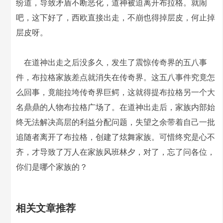
纷道，导致矛盾不断恶化，道神被迫离开布拉格。就闹
吧，这下好了，西欧直接出走，不崩也得掉层皮，何止掉
层皮呀。
在道神出走之后没多久，发生了震惊传奇界的五八事
件，布拉格家族差点就消失在传奇界。这五八事件究竟怎
么回事，竟能拉垮传奇界巨鳄，这就得提布拉格另一个大
名鼎鼎的人物布拉格广场了。在道神出走后，家族内部始
终无法解决高层的利益分配问题，失望之余带着自己一批
追随者离开了布拉格，创建了炫舞家族。可惜终究是心不
齐，才导致了万人在家族风班林夕，对了，忘了问各位，
你们是哪个家族的？
相关文章推荐