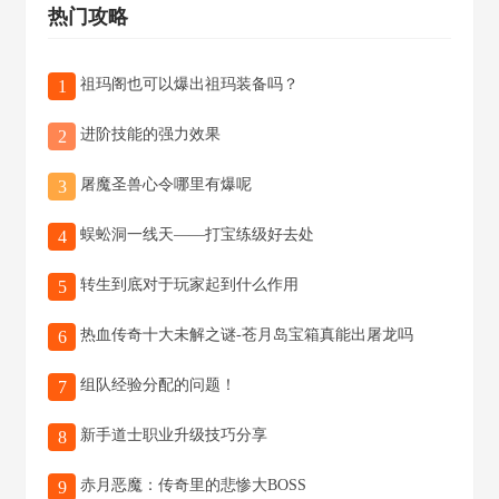
热门攻略
祖玛阁也可以爆出祖玛装备吗？
1
进阶技能的强力效果
2
屠魔圣兽心令哪里有爆呢
3
蜈蚣洞一线天——打宝练级好去处
4
转生到底对于玩家起到什么作用
5
热血传奇十大未解之谜-苍月岛宝箱真能出屠龙吗
6
组队经验分配的问题！
7
新手道士职业升级技巧分享
8
赤月恶魔：传奇里的悲惨大BOSS
9