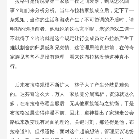
拉格可是传说界第一家族一夜之间衰落，到底怎么回
事？咱们来分析分析。当年布拉格家族成立后，定下了一
条规矩，当你的生活和游戏产生了不可协调的矛盾时，请
明智的选择前者。他就说的这么玄乎呢，老婆游戏二选一
不就得了？哈哈就是这个规定让行会成员对布拉格产生了
难以割舍的归属感和兄弟情。这管理思维真超前，在传奇
家族见爸爸不是没有道理，看来这布拉格没他道神真不
行。
后来布拉格规模不断扩大，林子大了产生分歧是难免
的。达芬奇这么大，万人，家族竟分崩离析，资源就这么
多，在布拉格称霸全服后，无其他家族能与之抗衡，于是
布拉格发展变得停滞不前。因此，道神提出了家族走公会
路线来改变现有局面的理论。关键时刻，那还得是他，布
拉格道神。但很遗憾，面对这个超前想法，管理层议论纷