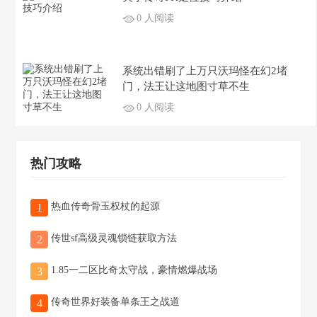
0 人阅读
系统出错刷了上万只沃玛怪在幻2堵
门，法王让这地图寸草不生
0 人阅读
热门攻略
热血传奇骨玉权杖的起源
1
传世sf高级灵魂锁链获取方法
2
1.85一二区比奇太守战，豪情燃爆战场
3
传奇世界好装备单条王之战道
4