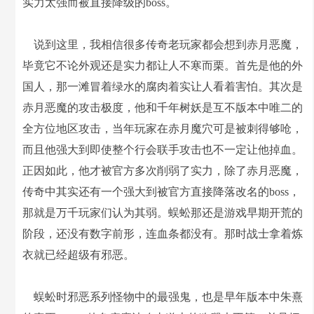
实力太强而被直接降级的boss。
说到这里，我相信很多传奇老玩家都会想到赤月恶魔，
毕竟它不论外观还是实力都让人不寒而栗。首先是他的外
国人，那一滩冒着绿水的腐肉着实让人看着害怕。其次是
赤月恶魔的攻击极度，他和千年树妖是互不版本中唯二的
全方位地区攻击，当年玩家在赤月魔穴可是被刺得够呛，
而且他强大到即使整个行会联手攻击也不一定让他掉血。
正因如此，他才被官方多次削弱了实力，除了赤月恶魔，
传奇中其实还有一个强大到被官方直接降落改名的boss，
那就是万千玩家们认为其弱。蜈蚣那还是游戏早期开荒的
阶段，还没有数字前形，连血条都没有。那时战士拿着炼
衣就已经超级有邪恶。
蜈蚣时邪恶系列怪物中的最强鬼，也是早年版本中朱熹