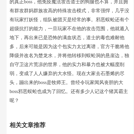
的真正boss，他免疫魔法攻击道士的狗腿也不算，并且拥
有群攻群妈群族攻高的特殊攻击模式，非常强悍，几乎没
有玩家打妖怪，组队被团灭是经常的事。邪恶蜈蚣还有个
超级抗打的能力，一旦玩家不在他的攻击范围，他就遁入
地下，再出来已是恐怖的满血状态，道士的毒也难耐他
多，后来可能是因为这个包实力太过离谱，官方干脆将他
降级并改名为楚龙水，并将他转移到蜈蚣洞的悬崖边，独
自守卫这片荒凉的世界，他的实力和暴力也被大幅度削
弱，变成了人人嫌弃的大水怪。现在大家去石墨烯的尽
头，蹦出来的boss是牧师王。曾经令玩家闻风丧胆的大
boss邪恶蜈蚣也成为了回忆。还有多少人记这个猪其霸主
呢？
相关文章推荐