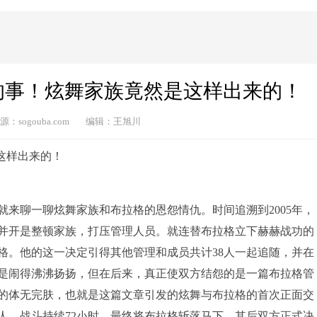
的事！炫舞家族竟然是这样出来的！
源：sogouba.com
编辑：王旭川
这样出来的！
来聊一聊炫舞家族和布拉格的恩怨情仇。时间追溯到2005年，
并开是整顿家族，打压管理人员。就连替布拉格立下赫赫战功的
格。他的这一决定引得其他管理和成员共计38人一起追随，并在
口是闹得沸沸扬扬，但在后来，真正使双方结怨的是一篇布拉格管
的体无完肤，也就是这篇文章引发的炫舞与布拉格的首次正面交
人，战斗持续72小时，最终将布拉格斩落马下，其后双方正式决