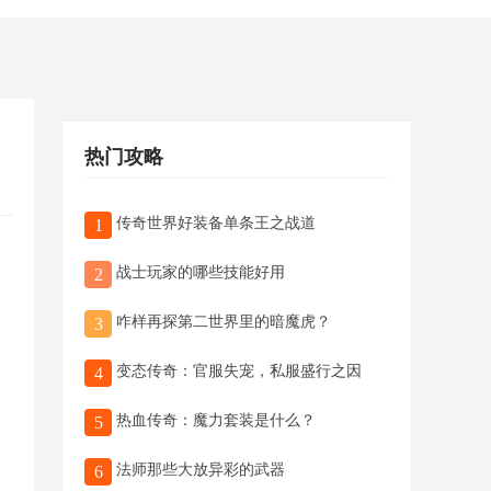
热门攻略
传奇世界好装备单条王之战道
1
战士玩家的哪些技能好用
2
咋样再探第二世界里的暗魔虎？
3
变态传奇：官服失宠，私服盛行之因
4
热血传奇：魔力套装是什么？
5
法师那些大放异彩的武器
6